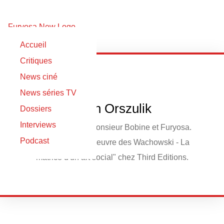
Accueil
Critiques
News ciné
News séries TV
Yoan Orszulik
Dossiers
Interviews
Rédacteur pour Monsieur Bobine et Furyosa.
Podcast
Co-auteur de "L'oeuvre des Wachowski - La
matrice d'un art social" chez Third Editions.