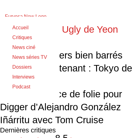
Podcast : The Ugly de Yeon
Accueil
Critiques
Sang-ho
News ciné
Premiers teasers bien barrés
News séries TV
pour Bad Lieutenant : Tokyo de
Dossiers
Interviews
Takashi Miike
Podcast
Bande-annonce de folie pour
Digger d’Alejandro González
Iñárritu avec Tom Cruise
Dernières critiques