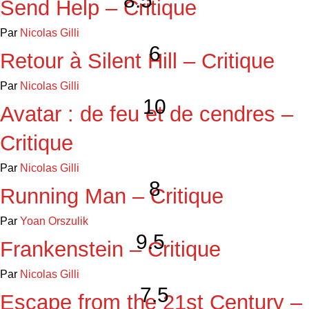
8.5
Send Help – Critique
Par
Nicolas Gilli
6
Retour à Silent Hill – Critique
Par
Nicolas Gilli
10
Avatar : de feu et de cendres –
Critique
Par
Nicolas Gilli
8
Running Man – Critique
Par
Yoan Orszulik
9.5
Frankenstein – Critique
Par
Nicolas Gilli
7.5
Escape from the 21st Century –