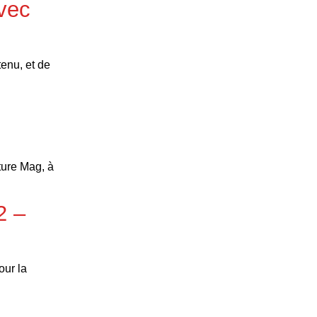
avec
tenu, et de
ture Mag, à
2 –
our la