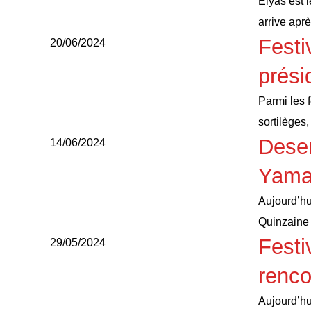
Elyas est l
arrive ap
Festi
20/06/2024
prési
Parmi les 
sortilèges
Deser
14/06/2024
Yama
Aujourd’hu
Quinzaine
Festi
29/05/2024
renco
Aujourd’hu