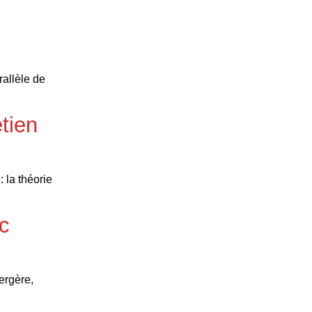
rallèle de
etien
 la théorie
c
ergère,