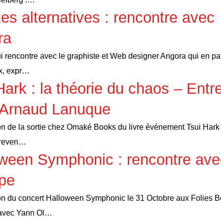
hes alternatives : rencontre avec
ra
i rencontre avec le graphiste et Web designer Angora qui en pa
x, expr…
Hark : la théorie du chaos – Entr
 Arnaud Lanuque
on de la sortie chez Omaké Books du livre événement Tsui Hark :
 reven…
ween Symphonic : rencontre ave
ipe
on du concert Halloween Symphonic le 31 Octobre aux Folies B
 avec Yann Ol…