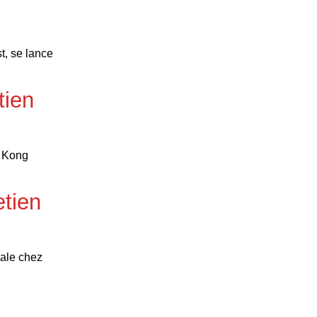
t, se lance
tien
g Kong
etien
iale chez