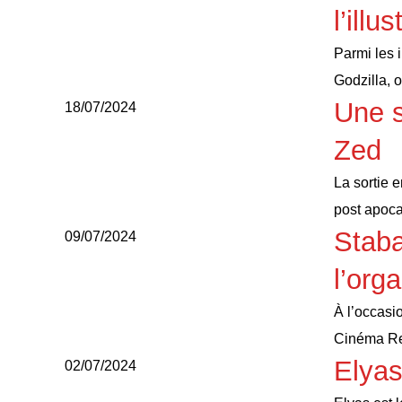
l’illu
Parmi les i
Godzilla, 
Une s
18/07/2024
Zed
La sortie 
post apoc
Staba
09/07/2024
l’org
À l’occasi
Cinéma R
Elyas
02/07/2024