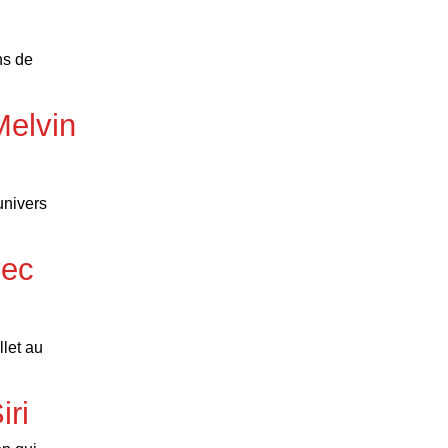
ns de
Melvin
univers
vec
llet au
iri