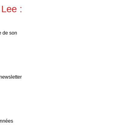
 Lee :
ie de son
 newsletter
années