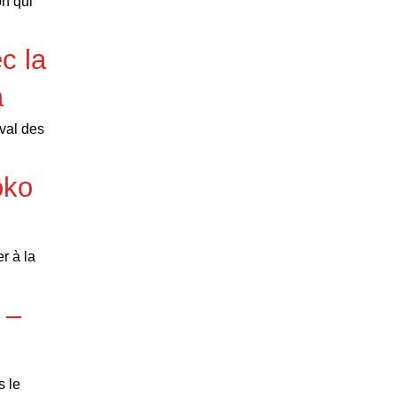
on qui
c la
a
ival des
ôko
r à la
 –
s le