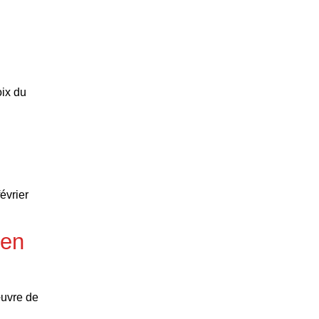
oix du
évrier
ien
œuvre de