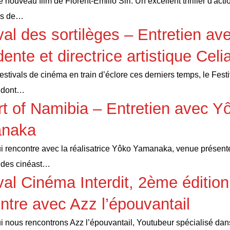
e nouveau film de Florent-Emilio Siri. Un excellent thriller d'acti
rès de…
val des sortilèges – Entretien ave
dente et directrice artistique Celi
festivals de cinéma en train d’éclore ces derniers temps, le Fest
, dont…
t of Namibia – Entretien avec Y
naka
i rencontre avec la réalisatrice Yôko Yamanaka, venue présente
 des cinéast…
val Cinéma Interdit, 2ème édition
ntre avec Azz l’épouvantail
i nous rencontrons Azz l’épouvantail, Youtubeur spécialisé dan