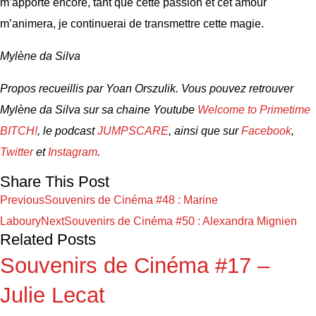
m’apporte encore, tant que cette passion et cet amour
m’animera, je continuerai de transmettre cette magie.
Mylène da Silva
Propos recueillis par Yoan Orszulik. Vous pouvez retrouver
Mylène da Silva sur sa chaine Youtube
Welcome to Primetime
BITCH!
, le podcast
JUMPSCARE
, ainsi que sur
Facebook
,
Twitter
et
Instagram
.
Share This Post
Previous
Souvenirs de Cinéma #48 : Marine
Laboury
Next
Souvenirs de Cinéma #50 : Alexandra Mignien
Related Posts
Souvenirs de Cinéma #17 –
Julie Lecat