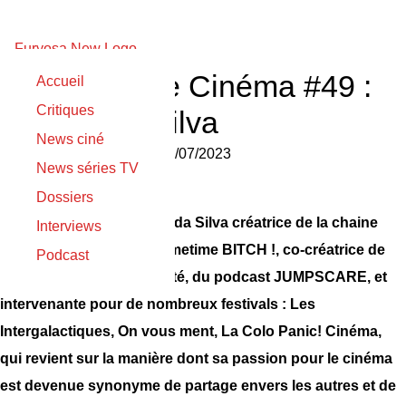
Souvenirs de Cinéma #49 :
Accueil
Critiques
Mylène da Silva
News ciné
Yoan Orszulik
le
11/07/2023
News séries TV
Dossiers
Aujourd’hui c’est Mylène da Silva créatrice de la chaine
Interviews
Youtube Welcome To Primetime BITCH !, co-créatrice de
Podcast
l’association La S’horrorité, du podcast JUMPSCARE, et
intervenante pour de nombreux festivals : Les
Intergalactiques, On vous ment, La Colo Panic! Cinéma,
qui revient sur la manière dont sa passion pour le cinéma
est devenue synonyme de partage envers les autres et de