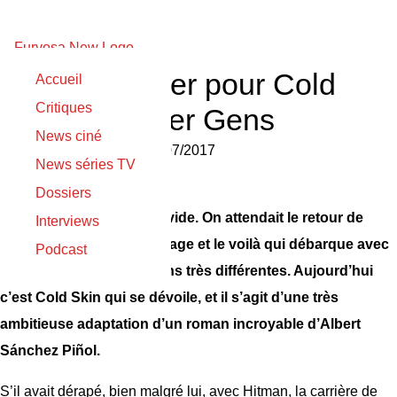
Premier teaser pour Cold
Accueil
Critiques
Skin de Xavier Gens
News ciné
Nicolas Gilli
le
07/07/2017
News séries TV
Dossiers
Déjà 6 ans depuis The Divide. On attendait le retour de
Interviews
Xavier Gens au long métrage et le voilà qui débarque avec
Podcast
deux projets aux ambitions très différentes. Aujourd’hui
c’est Cold Skin qui se dévoile, et il s’agit d’une très
ambitieuse adaptation d’un roman incroyable d’Albert
Sánchez Piñol.
S’il avait dérapé, bien malgré lui, avec Hitman, la carrière de