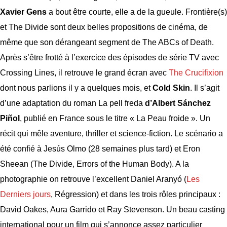
Xavier Gens
a bout être courte, elle a de la gueule. Frontière(s)
et The Divide sont deux belles propositions de cinéma, de
même que son dérangeant segment de The ABCs of Death.
Après s’être frotté à l’exercice des épisodes de série TV avec
Crossing Lines, il retrouve le grand écran avec
The Crucifixion
dont nous parlions il y a quelques mois, et
Cold Skin
. Il s’agit
d’une adaptation du roman La pell freda
d’Albert Sánchez
Piñol
, publié en France sous le titre « La Peau froide ». Un
récit qui mêle aventure, thriller et science-fiction. Le scénario a
été confié à Jesús Olmo (28 semaines plus tard) et Eron
Sheean (The Divide, Errors of the Human Body). A la
photographie on retrouve l’excellent Daniel Aranyó (
Les
Derniers jours
, Régression) et dans les trois rôles principaux :
David Oakes, Aura Garrido et Ray Stevenson. Un beau casting
international pour un film qui s’annonce assez particulier