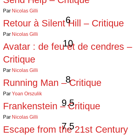
Par
Nicolas Gilli
6
Retour à Silent Hill – Critique
Par
Nicolas Gilli
10
Avatar : de feu et de cendres –
Critique
Par
Nicolas Gilli
8
Running Man – Critique
Par
Yoan Orszulik
9.5
Frankenstein – Critique
Par
Nicolas Gilli
7.5
Escape from the 21st Century