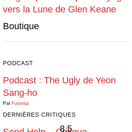
vers la Lune de Glen Keane
Boutique
PODCAST
Podcast : The Ugly de Yeon
Sang-ho
Par
Furyosa
DERNIÈRES CRITIQUES
8.5
Send Help – Critique