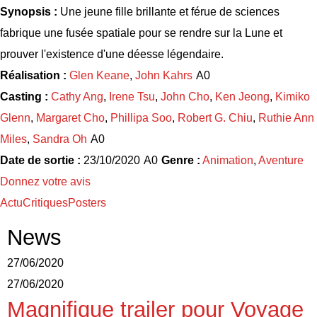
Synopsis :
Une jeune fille brillante et férue de sciences
fabrique une fusée spatiale pour se rendre sur la Lune et
prouver l'existence d'une déesse légendaire.
Réalisation :
Glen Keane
,
John Kahrs
Casting :
Cathy Ang
,
Irene Tsu
,
John Cho
,
Ken Jeong
,
Kimiko
Glenn
,
Margaret Cho
,
Phillipa Soo
,
Robert G. Chiu
,
Ruthie Ann
Miles
,
Sandra Oh
Date de sortie :
23/10/2020
Genre :
Animation
,
Aventure
Donnez votre avis
Actu
Critiques
Posters
News
27/06/2020
27/06/2020
Magnifique trailer pour Voyage