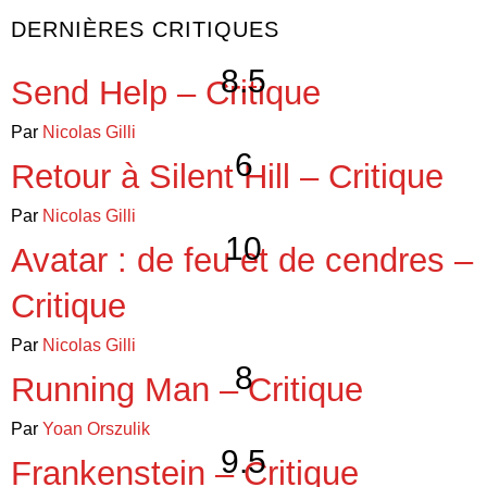
DERNIÈRES CRITIQUES
8.5
Send Help – Critique
Par
Nicolas Gilli
6
Retour à Silent Hill – Critique
Par
Nicolas Gilli
10
Avatar : de feu et de cendres –
Critique
Par
Nicolas Gilli
8
Running Man – Critique
Par
Yoan Orszulik
9.5
Frankenstein – Critique