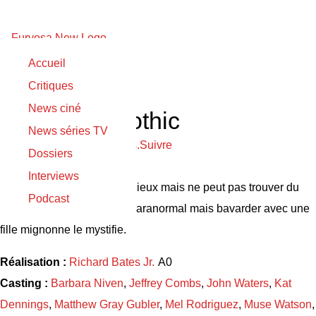
Accueil
Sortie originale :
Critiques
30/01/2015
News ciné
Suburban Gothic
News séries TV
Please login to follow items.
Suivre
Dossiers
Synopsis :
Interviews
Raymond a un MBA prestigieux mais ne peut pas trouver du
Podcast
travail. Il peut canaliser le paranormal mais bavarder avec une
fille mignonne le mystifie.
Réalisation :
Richard Bates Jr.
Casting :
Barbara Niven
,
Jeffrey Combs
,
John Waters
,
Kat
Dennings
,
Matthew Gray Gubler
,
Mel Rodriguez
,
Muse Watson
,