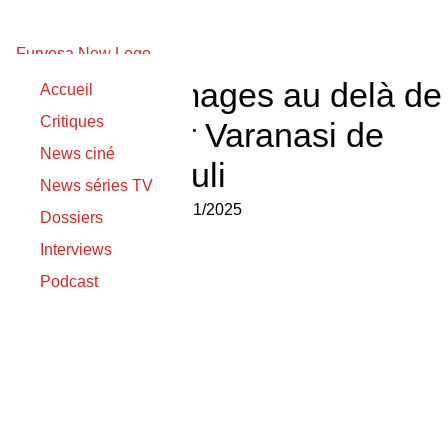
Premières images au delà de
Accueil
Critiques
l’épique pour Varanasi de
News ciné
S.S. Rajamouli
News séries TV
Nicolas Gilli
le
16/11/2025
Dossiers
Interviews
Podcast