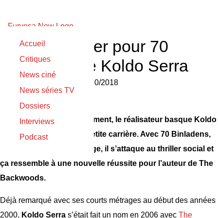
Premier teaser pour 70
Accueil
Critiques
Binladens de Koldo Serra
News ciné
Nicolas Gilli
le
12/10/2018
News séries TV
Dossiers
Tranquillement mais surement, le réalisateur basque Koldo
Interviews
Serra se bâtit une belle petite carrière. Avec 70 Binladens,
Podcast
son troisième long métrage, il s’attaque au thriller social et
ça ressemble à une nouvelle réussite pour l’auteur de The
Backwoods.
Déjà remarqué avec ses courts métrages au début des années
2000,
Koldo Serra
s’était fait un nom en 2006 avec
The