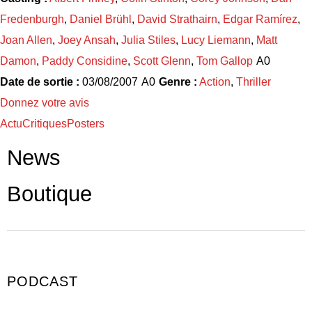
Fredenburgh
,
Daniel Brühl
,
David Strathairn
,
Edgar Ramírez
,
Joan Allen
,
Joey Ansah
,
Julia Stiles
,
Lucy Liemann
,
Matt
Damon
,
Paddy Considine
,
Scott Glenn
,
Tom Gallop
Date de sortie :
03/08/2007
Genre :
Action
,
Thriller
Donnez votre avis
Actu
Critiques
Posters
News
Boutique
PODCAST