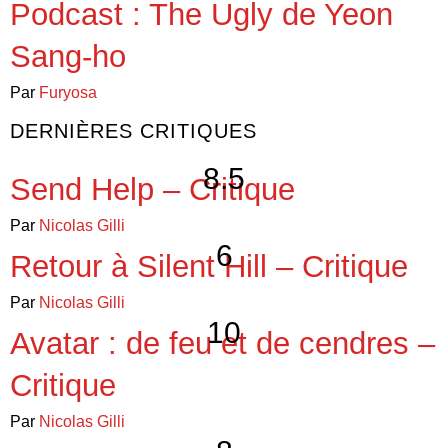
Podcast : The Ugly de Yeon
Sang-ho
Par
Furyosa
DERNIÈRES CRITIQUES
8.5
Send Help – Critique
Par
Nicolas Gilli
6
Retour à Silent Hill – Critique
Par
Nicolas Gilli
10
Avatar : de feu et de cendres –
Critique
Par
Nicolas Gilli