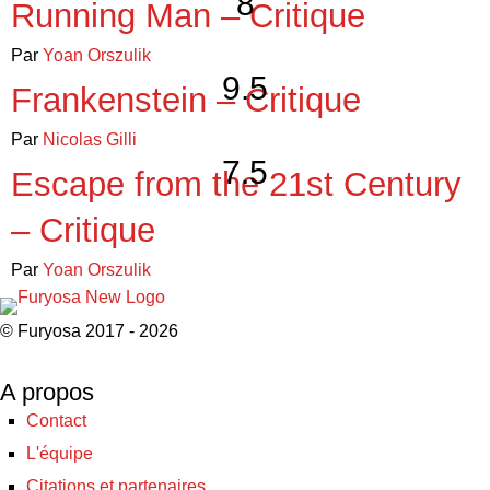
8
Running Man – Critique
Par
Yoan Orszulik
9.5
Frankenstein – Critique
Par
Nicolas Gilli
7.5
Escape from the 21st Century
– Critique
Par
Yoan Orszulik
© Furyosa 2017 - 2026
A propos
Contact
L'équipe
Citations et partenaires