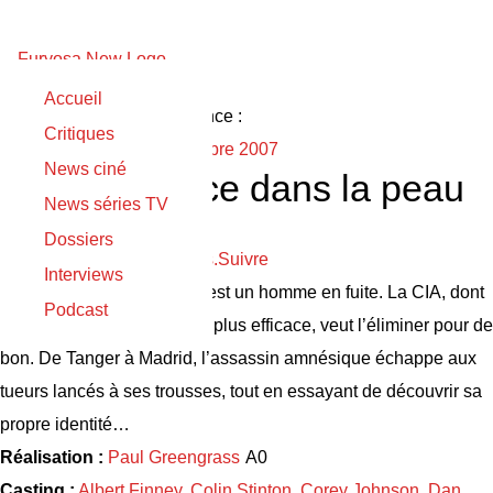
Accueil
Sortie originale :
Sortie France :
Critiques
03/08/2007
12 septembre 2007
News ciné
La Vengeance dans la peau
News séries TV
The Bourne Ultimatum
Dossiers
Please login to follow items.
Suivre
Interviews
Synopsis :
Jason Bourne est un homme en fuite. La CIA, dont
Podcast
il a été la machine à tuer la plus efficace, veut l’éliminer pour de
bon. De Tanger à Madrid, l’assassin amnésique échappe aux
tueurs lancés à ses trousses, tout en essayant de découvrir sa
propre identité…
Réalisation :
Paul Greengrass
Casting :
Albert Finney
,
Colin Stinton
,
Corey Johnson
,
Dan