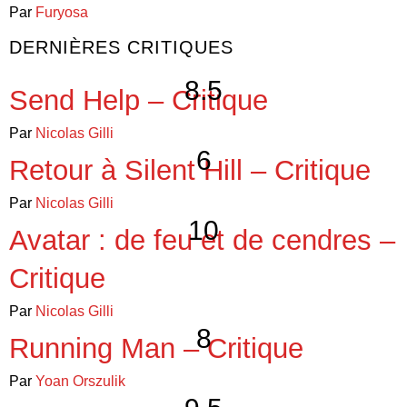
Par
Furyosa
DERNIÈRES CRITIQUES
8.5
Send Help – Critique
Par
Nicolas Gilli
6
Retour à Silent Hill – Critique
Par
Nicolas Gilli
10
Avatar : de feu et de cendres –
Critique
Par
Nicolas Gilli
8
Running Man – Critique
Par
Yoan Orszulik