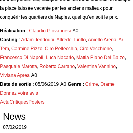
la place laissée vacante par les anciens mafieux pour
conquérir les quartiers de Naples, quel qu’en soit le prix.
Réalisation :
Claudio Giovannesi
Casting :
Adam Jendoubi
,
Alfredo Turitto
,
Aniello Arena
,
Ar
Tem
,
Carmine Pizzo
,
Ciro Pellecchia
,
Ciro Vecchione
,
Francesco Di Napoli
,
Luca Nacarlo
,
Mattia Piano Del Balzo
,
Pasquale Marotta
,
Roberto Carrano
,
Valentina Vannino
,
Viviana Aprea
Date de sortie :
05/06/2019
Genre :
Crime
,
Drame
Donnez votre avis
Actu
Critiques
Posters
News
07/02/2019