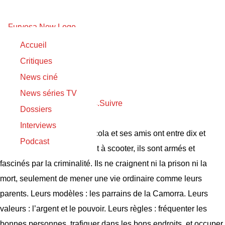
Accueil
Sortie originale :
Critiques
05/06/2019
News ciné
Piranhas
News séries TV
Please login to follow items.
Suivre
Dossiers
Synopsis :
Interviews
La paranza dei bambini
Nicola et ses amis ont entre dix et
Podcast
quinze ans. Ils se déplacent à scooter, ils sont armés et
fascinés par la criminalité. Ils ne craignent ni la prison ni la
mort, seulement de mener une vie ordinaire comme leurs
parents. Leurs modèles : les parrains de la Camorra. Leurs
valeurs : l’argent et le pouvoir. Leurs règles : fréquenter les
bonnes personnes, trafiquer dans les bons endroits, et occuper