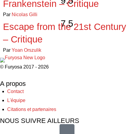
9.5
Frankenstein – Critique
Par
Nicolas Gilli
7.5
Escape from the 21st Century
– Critique
Par
Yoan Orszulik
© Furyosa 2017 - 2026
A propos
Contact
L'équipe
Citations et partenaires
NOUS SUIVRE AILLEURS