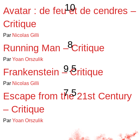
10
Avatar : de feu et de cendres –
Critique
Par
Nicolas Gilli
8
Running Man – Critique
Par
Yoan Orszulik
9.5
Frankenstein – Critique
Par
Nicolas Gilli
7.5
Escape from the 21st Century
– Critique
Par
Yoan Orszulik