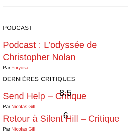
PODCAST
Podcast : L’odyssée de
Christopher Nolan
Par
Furyosa
DERNIÈRES CRITIQUES
8.5
Send Help – Critique
Par
Nicolas Gilli
6
Retour à Silent Hill – Critique
Par
Nicolas Gilli