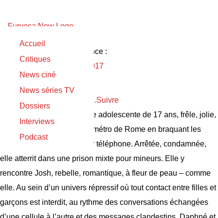
Accueil
Sortie originale :
Sortie France :
Critiques
25/05/2016
22 mars 2017
News ciné
Fiore
News séries TV
Please login to follow items.
Suivre
Dossiers
Synopsis :
Daphné est une adolescente de 17 ans, frêle, jolie,
Interviews
paumée, qui survit dans le métro de Rome en braquant les
Podcast
usagers pour leur voler leur téléphone. Arrêtée, condamnée,
elle atterrit dans une prison mixte pour mineurs. Elle y
rencontre Josh, rebelle, romantique, à fleur de peau – comme
elle. Au sein d’un univers répressif où tout contact entre filles et
garçons est interdit, au rythme des conversations échangées
d’une cellule à l’autre et des messages clandestins, Daphné et