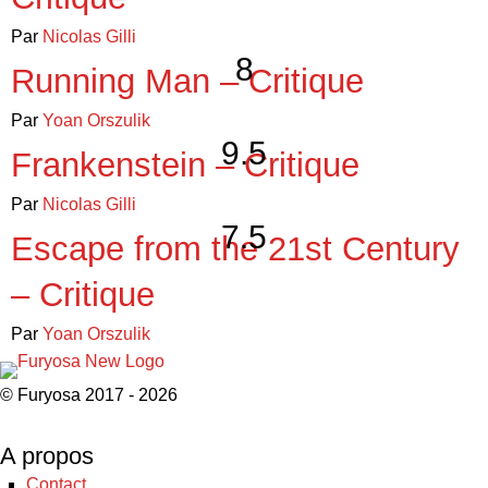
Par
Nicolas Gilli
8
Running Man – Critique
Par
Yoan Orszulik
9.5
Frankenstein – Critique
Par
Nicolas Gilli
7.5
Escape from the 21st Century
– Critique
Par
Yoan Orszulik
© Furyosa 2017 - 2026
A propos
Contact