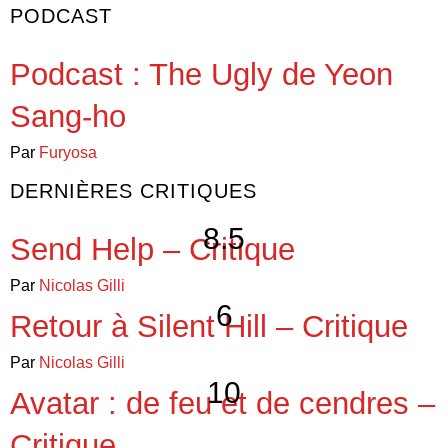
PODCAST
Podcast : The Ugly de Yeon
Sang-ho
Par
Furyosa
DERNIÈRES CRITIQUES
8.5
Send Help – Critique
Par
Nicolas Gilli
6
Retour à Silent Hill – Critique
Par
Nicolas Gilli
10
Avatar : de feu et de cendres –
Critique