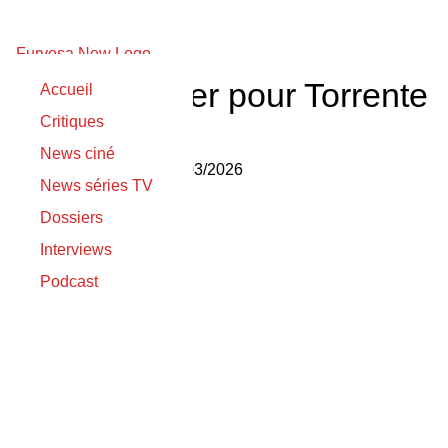
Enfin un trailer pour Torrente
Accueil
Critiques
Presidente
News ciné
Nicolas Gilli
le
17/03/2026
News séries TV
Dossiers
Interviews
Podcast