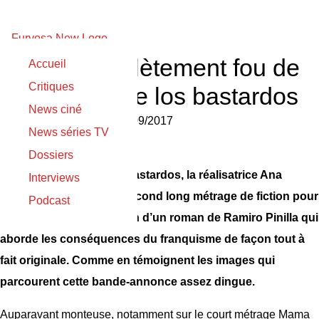
Trailer complètement fou de
Accueil
Critiques
La higuera de los bastardos
News ciné
Nicolas Gilli
le
23/09/2017
News séries TV
Dossiers
Avec La higuera de los bastardos, la réalisatrice Ana
Interviews
Murugarren signe son second long métrage de fiction pour
Podcast
le cinéma. Une adaptation d’un roman de Ramiro Pinilla qui
aborde les conséquences du franquisme de façon tout à
fait originale. Comme en témoignent les images qui
parcourent cette bande-annonce assez dingue.
Auparavant monteuse, notamment sur le court métrage Mama