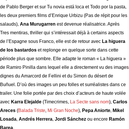
de Pablo Berger et sur Tu novia está loca et Todo por la pasta,
les deux premiers films d’Enrique Urbizu (Pas de répit pour les
salauds),
Ana Murugarren
est devenue réalisatrice. Après
Tres mentiras, thriller qui s’intéressait déjà à certains aspects
de l’Espagne sous Franco, elle est de retour avec
La higuera
de los bastardos
et replonge en quelque sorte dans cette
période plus que sombre. Elle adapte le roman « La higuera »
de Ramiro Pinilla dans lequel elle a directement vu des images
dignes du Amarcord de Fellini et du Simon du désert de
Buñuel. D’où des images un peu folles et surréalistes dans ce
trailer. Une folie portée par des choix d’acteurs de haute volée
avec
Karra Elejalde
(Timecrimes,
La Secte sans nom
),
Carlos
Areces
(
Balada Triste
,
Mi Gran Noche
),
Pepa Aniorte
,
Mikel
Losada
,
Andrés Herrera
,
Jordi Sánchez
ou encore
Ramón
Barea
.