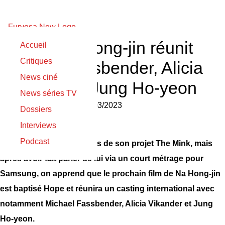
Hope : Na Hong-jin réunit
Accueil
Critiques
Michael Fassbender, Alicia
News ciné
Vikander et Jung Ho-yeon
News séries TV
Nicolas Gilli
le
30/03/2023
Dossiers
Interviews
Podcast
On attendait des nouvelles de son projet The Mink, mais
après avoir fait parler de lui via un court métrage pour
Samsung, on apprend que le prochain film de Na Hong-jin
est baptisé Hope et réunira un casting international avec
notamment Michael Fassbender, Alicia Vikander et Jung
Ho-yeon.