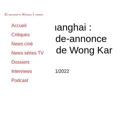
Blossoms Shanghai :
Accueil
Critiques
nouvelle bande-annonce
News ciné
pour la série de Wong Kar
News séries TV
Wai
Dossiers
Nicolas Gilli
Interviews
le
03/11/2022
Podcast