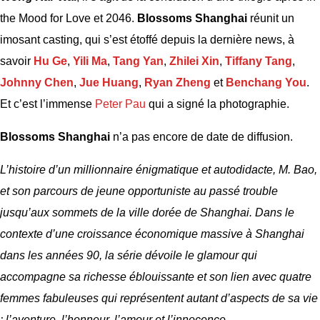
the Mood for Love et 2046.
Blossoms Shanghai
réunit un
imosant casting, qui s’est étoffé depuis la dernière news, à
savoir
Hu Ge
,
Yili Ma
,
Tang Yan
,
Zhilei Xin
,
Tiffany Tang
,
Johnn
y Chen
,
Jue Huang
,
Ryan Zheng
et
Benchang You
.
Et c’est l’immense
Peter Pau
qui a signé la photographie.
Blossoms Shanghai
n’a pas encore de date de diffusion.
L’histoire d’un millionnaire énigmatique et autodidacte, M. Bao,
et son parcours de jeune opportuniste au passé trouble
jusqu’aux sommets de la ville dorée de Shanghai. Dans le
contexte d’une croissance économique massive à Shanghai
dans les années 90, la série dévoile le glamour qui
accompagne sa richesse éblouissante et son lien avec quatre
femmes fabuleuses qui représentent autant d’aspects de sa vie
: l’aventure, l’honneur, l’amour et l’innocence.