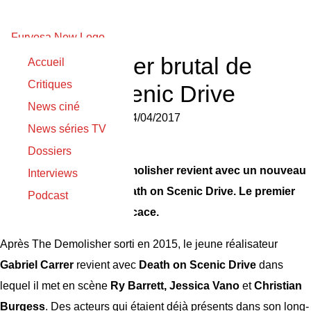
Premier teaser brutal de
Accueil
Critiques
Death on Scenic Drive
News ciné
Vanessa Seva
le
24/04/2017
News séries TV
Dossiers
Le réalisateur de The Demolisher revient avec un nouveau
Interviews
film d’horreur nommé Death on Scenic Drive. Le premier
Podcast
teaser est cool et très efficace.
Après The Demolisher sorti en 2015, le jeune réalisateur
Gabriel Carrer
revient avec
Death on Scenic Drive
dans
lequel il met en scène
Ry Barrett, Jessica Vano
et
Christian
Burgess
. Des acteurs qui étaient déjà présents dans son long-