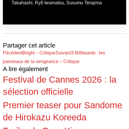
Takahashi
,
Ryô Iwamatsu
,
Susumu Terajima
Partager cet article
Pécédent
Bright – Critique
Suivant
3 Billboards : les
panneaux de la vengeance – Critique
A lire également
Festival de Cannes 2026 : la
sélection officielle
Premier teaser pour Sandome
de Hirokazu Koreeda