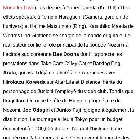
Mood for Love
), les décors à Yohei Taneda (Kill Bill) et les
effets spéciaux à Tomo’o Haraguchi (Gamera, gardien de
l’univers) et Hajime Matsumoto (Ring). Katsuhiko Maeda de
World’s End Girlfriend se charge de la bande originale. Le
réalisateur confie le rôle principal de la poupée Nozomi à
l’actrice sud coréenne
Bae Doona
dont il apprécie les
prestations dans Take Care Of My Cat et Barking Dog.
Arata
, qui avait déjà collaboré à deux reprises avec
Hirokazu Koreeda
sur After Life et Distance, hérite du
personnage de Junichi l’employé du vidéo club. Tandis que
Itsuji Itao
décroche le rôle de Hideo le propriétaire de
Nozomi.
Joe Odagiri
et
Junko Fuji
rejoignent également la
distribution. Le tournage a lieu à Tokyo pour un budget
équivalent à 1,130,635 dollars. Narrant l’histoire d’une
poupée gonflable prenant vie et découvrant le monde des