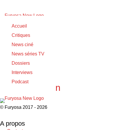
RIP
Accueil
Critiques
23/02/2025
News ciné
23/02/2025
News séries TV
The Rip
Dossiers
26/02/2017
Interviews
26/02/2017
Podcast
RIP Bill Paxton
© Furyosa 2017 - 2026
A propos