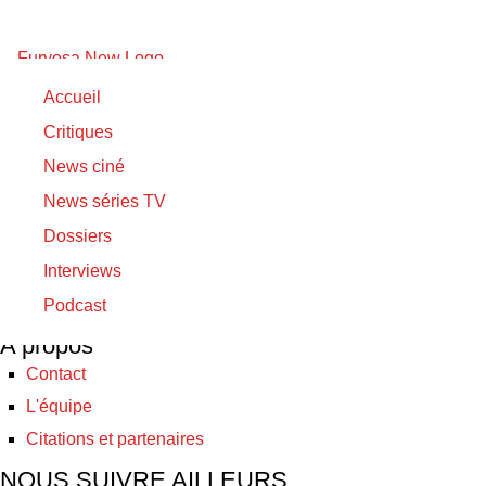
Realive
Accueil
Critiques
17/11/2017
News ciné
17/11/2017
News séries TV
Realive
Dossiers
Interviews
© Furyosa 2017 - 2026
Podcast
A propos
Contact
L'équipe
Citations et partenaires
NOUS SUIVRE AILLEURS