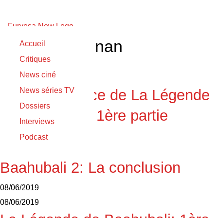
Ramya Krishnan
Accueil
Critiques
09/06/2019
News ciné
09/06/2019
News séries TV
Bande-annonce de La Légende
Dossiers
de Baahubali: 1ère partie
Interviews
09/06/2019
Podcast
09/06/2019
Baahubali 2: La conclusion
08/06/2019
08/06/2019