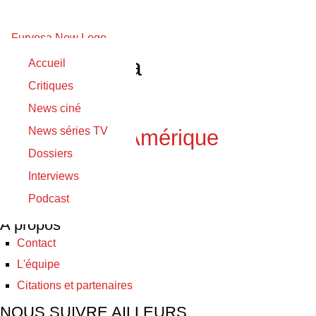
Preston Mota
Accueil
Critiques
17/12/2024
News ciné
17/12/2024
News séries TV
À l’aube de l’Amérique
Dossiers
Interviews
© Furyosa 2017 - 2026
Podcast
A propos
Contact
L'équipe
Citations et partenaires
NOUS SUIVRE AILLEURS