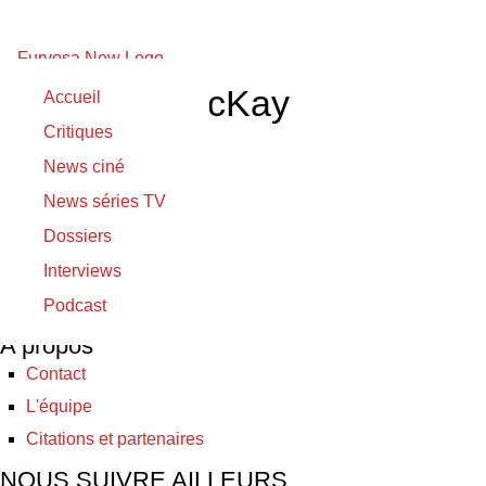
Roderick MacKay
Accueil
Critiques
12/11/2020
News ciné
12/11/2020
News séries TV
The Furnace
Dossiers
Interviews
© Furyosa 2017 - 2026
Podcast
A propos
Contact
L'équipe
Citations et partenaires
NOUS SUIVRE AILLEURS