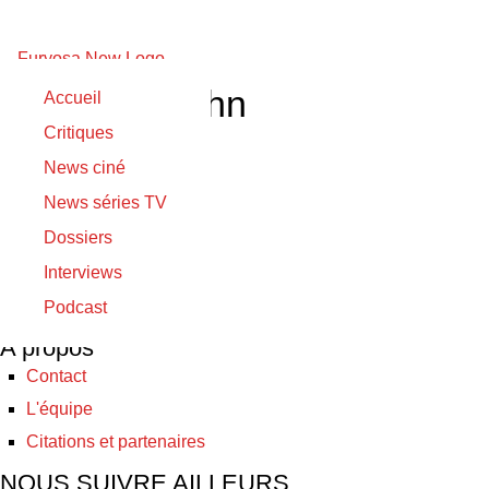
Robert Vaughn
Accueil
Critiques
31/05/2020
News ciné
31/05/2020
News séries TV
Virus
Dossiers
Interviews
© Furyosa 2017 - 2026
Podcast
A propos
Contact
L'équipe
Citations et partenaires
NOUS SUIVRE AILLEURS