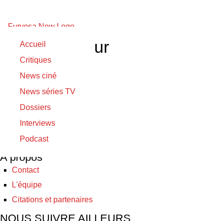
Richard Masur
Accueil
Critiques
15/06/2019
News ciné
15/06/2019
News séries TV
Les Patriotes
Dossiers
Interviews
© Furyosa 2017 - 2026
Podcast
A propos
Contact
L'équipe
Citations et partenaires
NOUS SUIVRE AILLEURS