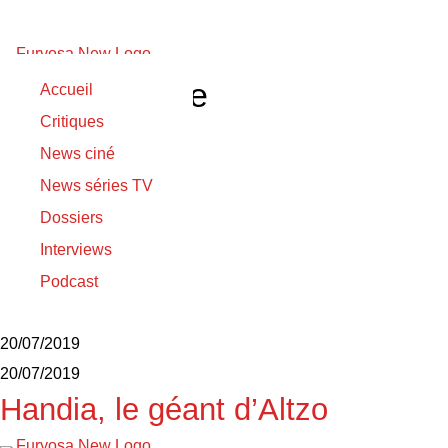
Ramón Agirre
Accueil
Critiques
17/02/2022
News ciné
17/02/2022
News séries TV
Irati
Dossiers
17/02/2022
Interviews
17/02/2022
Podcast
Errementari
20/07/2019
20/07/2019
Handia, le géant d’Altzo