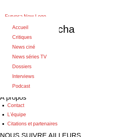
Rajat Barmecha
Accueil
Critiques
17/12/2020
News ciné
17/12/2020
News séries TV
Udaan
Dossiers
Interviews
© Furyosa 2017 - 2026
Podcast
A propos
Contact
L'équipe
Citations et partenaires
NOUS SUIVRE AILLEURS