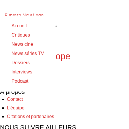
Quentin Plair
Accueil
Critiques
05/01/2026
News ciné
05/01/2026
News séries TV
Not Without Hope
Dossiers
Interviews
© Furyosa 2017 - 2026
Podcast
A propos
Contact
L'équipe
Citations et partenaires
NOUS SUIVRE AILLEURS