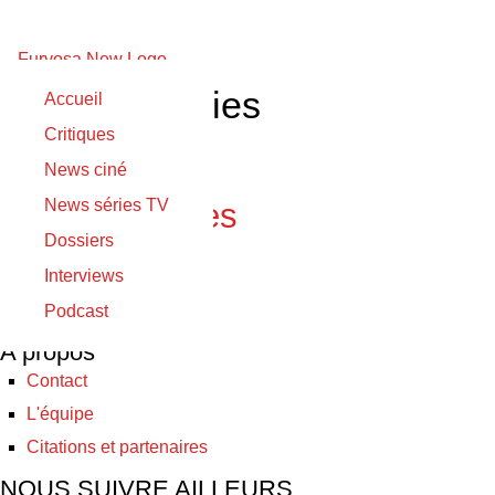
Public Enemies
Accueil
Critiques
16/02/2017
News ciné
16/02/2017
News séries TV
Public Enemies
Dossiers
Interviews
© Furyosa 2017 - 2026
Podcast
A propos
Contact
L'équipe
Citations et partenaires
NOUS SUIVRE AILLEURS