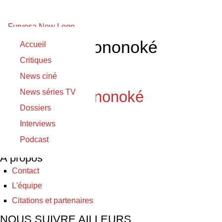
Princesse Mononoké
Accueil
Critiques
26/08/2018
News ciné
26/08/2018
News séries TV
Princesse Mononoké
Dossiers
Interviews
© Furyosa 2017 - 2026
Podcast
A propos
Contact
L'équipe
Citations et partenaires
NOUS SUIVRE AILLEURS