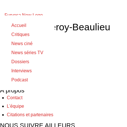
Philippine Leroy-Beaulieu
Accueil
Critiques
31/07/2021
News ciné
31/07/2021
News séries TV
Deux frères
Dossiers
Interviews
© Furyosa 2017 - 2026
Podcast
A propos
Contact
L'équipe
Citations et partenaires
NOUS SUIVRE AILLEURS