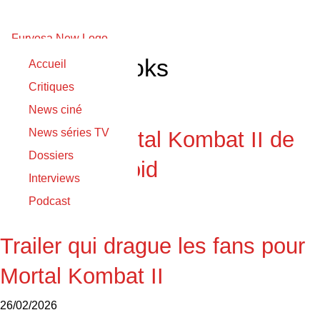
Mehcad Brooks
Accueil
Critiques
14/05/2026
News ciné
14/05/2026
News séries TV
Podcast : Mortal Kombat II de
Dossiers
Simon McQuoid
Interviews
26/02/2026
Podcast
26/02/2026
Trailer qui drague les fans pour
Mortal Kombat II
26/02/2026