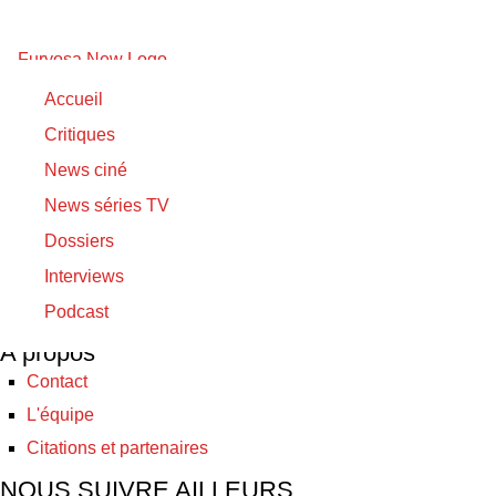
関ヶ原
Accueil
Critiques
04/05/2017
News ciné
04/05/2017
News séries TV
Sekigahara
Dossiers
Interviews
© Furyosa 2017 - 2026
Podcast
A propos
Contact
L'équipe
Citations et partenaires
NOUS SUIVRE AILLEURS