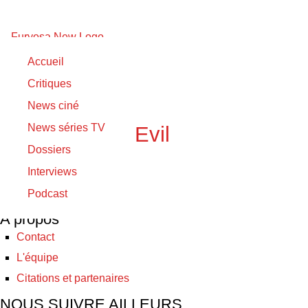
悪の教典
Accueil
Critiques
03/05/2019
News ciné
03/05/2019
News séries TV
Lesson of the Evil
Dossiers
Interviews
© Furyosa 2017 - 2026
Podcast
A propos
Contact
L'équipe
Citations et partenaires
NOUS SUIVRE AILLEURS