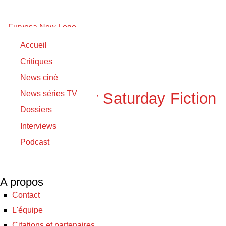
兰心大剧院
Accueil
Critiques
11/10/2021
News ciné
11/10/2021
News séries TV
Un trailer pour Saturday Fiction
Dossiers
de Lou Ye
Interviews
Podcast
© Furyosa 2017 - 2026
A propos
Contact
L'équipe
Citations et partenaires