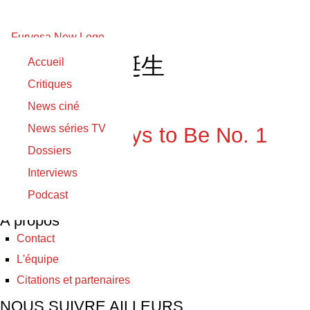
一个字头的诞生
Accueil
Critiques
06/05/2020
News ciné
06/05/2020
News séries TV
Too Many Ways to Be No. 1
Dossiers
Interviews
© Furyosa 2017 - 2026
Podcast
A propos
Contact
L'équipe
Citations et partenaires
NOUS SUIVRE AILLEURS