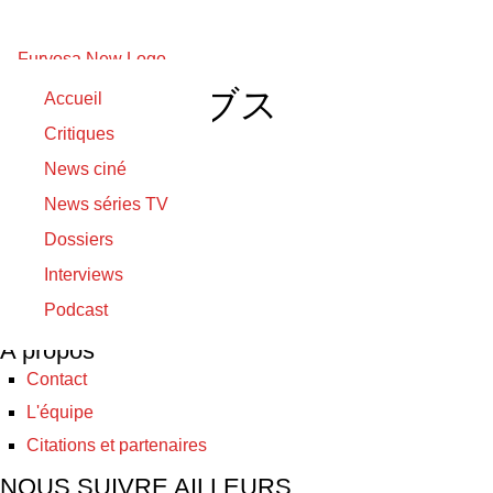
デッド リーブス
Accueil
Critiques
24/05/2019
News ciné
24/05/2019
News séries TV
Dead Leaves
Dossiers
Interviews
© Furyosa 2017 - 2026
Podcast
A propos
Contact
L'équipe
Citations et partenaires
NOUS SUIVRE AILLEURS