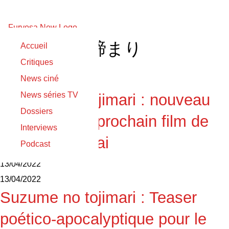
すずめの戸締まり
Accueil
Critiques
29/09/2022
News ciné
29/09/2022
News séries TV
Suzume no tojimari : nouveau
Dossiers
trailer pour le prochain film de
Interviews
Makoto Shinkai
Podcast
13/04/2022
13/04/2022
Suzume no tojimari : Teaser
poético-apocalyptique pour le