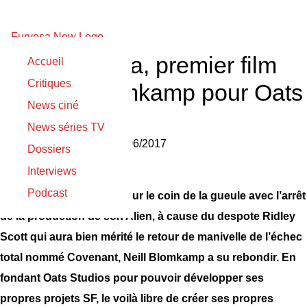
A voir : Rakka, premier film
Accueil
Critiques
de Neill Blomkamp pour Oats
News ciné
Studios
News séries TV
Nicolas Gilli
le
15/06/2017
Dossiers
Interviews
Podcast
S’il a pris un vilain coup sur le coin de la gueule avec l’arrêt
de la production de son Alien, à cause du despote Ridley
Scott qui aura bien mérité le retour de manivelle de l’échec
total nommé Covenant, Neill Blomkamp a su rebondir. En
fondant Oats Studios pour pouvoir développer ses
propres projets SF, le voilà libre de créer ses propres